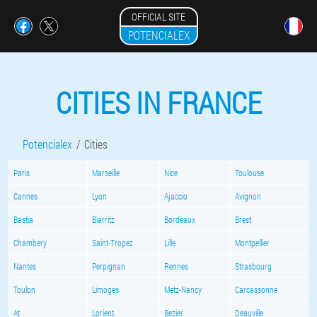
OFFICIAL SITE
POTENCIALEX
CITIES IN FRANCE
Potencialex
Cities
Paris
Marseille
Nice
Toulouse
Cannes
Lyon
Ajaccio
Avignon
Bastia
Biarritz
Bordeaux
Brest
Chambery
Saint-Tropez
Lille
Montpellier
Nantes
Perpignan
Rennes
Strasbourg
Toulon
Limoges
Metz-Nancy
Carcassonne
At
Lorient
Bezier
Deauville