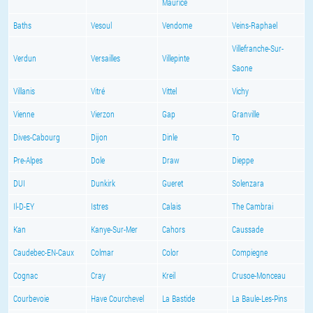
Maurice
Baths
Vesoul
Vendome
Veins-Raphael
Villefranche-Sur-
Verdun
Versailles
Villepinte
Saone
Villanis
Vitré
Vittel
Vichy
Vienne
Vierzon
Gap
Granville
Dives-Cabourg
Dijon
Dinle
To
Pre-Alpes
Dole
Draw
Dieppe
DUI
Dunkirk
Gueret
Solenzara
Il-D-EY
Istres
Calais
The Cambrai
Kan
Kanye-Sur-Mer
Cahors
Caussade
Caudebec-EN-Caux
Colmar
Color
Compiegne
Cognac
Cray
Kreil
Crusoe-Monceau
Courbevoie
Have Courchevel
La Bastide
La Baule-Les-Pins