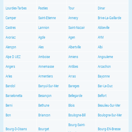
Lourdes-Tarbes
Pasties
Tour
Dinar
Camper
Saint-Etienne
Annecy
Brive-La-Gaillarde
Castres
Lannion
Saint-Nazair
Abbeville
Avoriaz
Agde
Agen
AYM
Alençon
Ales
Albertville
Albi
Alpe D UEZ
Amboise
Amiens
Angouleme
Angers
Annemasse
Antibes
Arcachon
Arles
Armentiers
Arras
Bayonne
Bandol
Banyul-Sur-Mer
Bareges
Bar-Le-Duc
Barselonetta
Besançon
Bellegarde
Belfort
Berni
Bethune
Blois
Beaulieu-Sur-Mer
Bon
Briancon
Boulogne-Bill
Boulogne-Sur-Mer
Bourg-Saint-
Bourg-D-Oisans
Bourget
Bourg-EN-Bresse