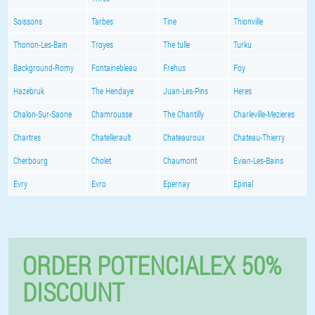
Soissons
Tarbes
Tine
Thionville
Thonon-Les-Bain
Troyes
The tulle
Turku
Background-Romy
Fontainebleau
Frehus
Foy
Hazebruk
The Hendaye
Juan-Les-Pins
Heres
Chalon-Sur-Saone
Chamrousse
The Chantilly
Charleville-Mezieres
Chartres
Chatellerault
Chateauroux
Chateau-Thierry
Cherbourg
Cholet
Chaumont
Evian-Les-Bains
Evry
Evro
Epernay
Epinal
ORDER POTENCIALEX 50%
DISCOUNT