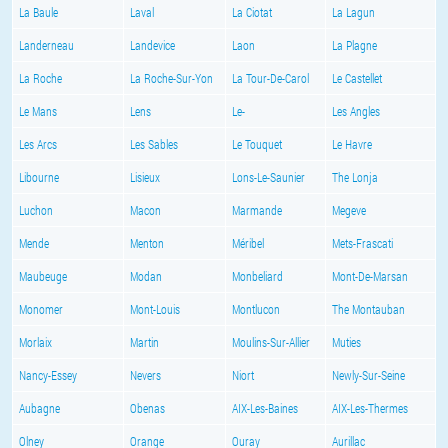
La Baule
Laval
La Ciotat
La Lagun
Landerneau
Landevice
Laon
La Plagne
La Roche
La Roche-Sur-Yon
La Tour-De-Carol
Le Castellet
Le Mans
Lens
Le-
Les Angles
Les Arcs
Les Sables
Le Touquet
Le Havre
Libourne
Lisieux
Lons-Le-Saunier
The Lonja
Luchon
Macon
Marmande
Megeve
Mende
Menton
Méribel
Mets-Frascati
Maubeuge
Modan
Monbeliard
Mont-De-Marsan
Monomer
Mont-Louis
Montlucon
The Montauban
Morlaix
Martin
Moulins-Sur-Allier
Muties
Nancy-Essey
Nevers
Niort
Newly-Sur-Seine
Aubagne
Obenas
AIX-Les-Baines
AIX-Les-Thermes
Olney
Orange
Ouray
Aurillac