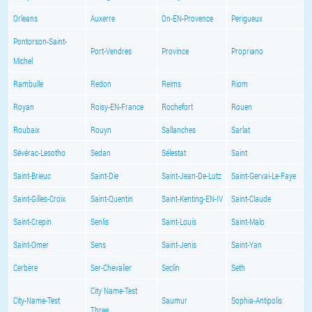
Orleans
Auxerre
On-EN-Provence
Perigueux
Pontorson-Saint-
Port-Vendres
Province
Propriano
Michel
Rambulle
Redon
Reims
Riom
Royan
Roisy-EN-France
Rochefort
Rouen
Roubaix
Rouyn
Sallanches
Sarlat
Sévérac-Lesotho
Sedan
Sélestat
Saint
Saint-Brieuc
Saint-Die
Saint-Jean-De-Lutz
Saint-Gervai-Le-Faye
Saint-Gilles-Croix
Saint-Quentin
Saint-Kenting-EN-IV
Saint-Claude
Saint-Crepin
Senlis
Saint-Louis
Saint-Malo
Saint-Omer
Sens
Saint-Jenis
Saint-Yan
Cerbère
Ser-Chevalier
Seclin
Seth
City Name-Test
City-Name-Test
Saumur
Sophia-Antipolis
Three